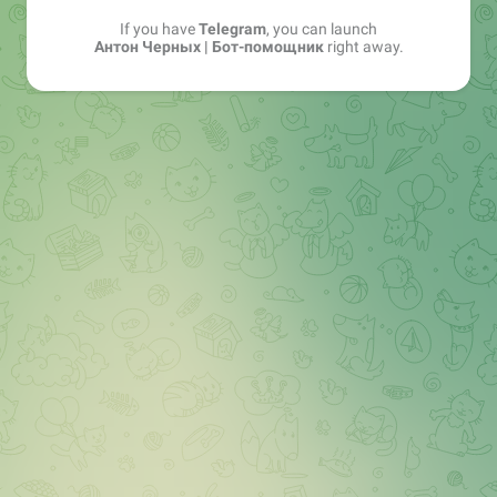
If you have
Telegram
, you can launch
Антон Черных | Бот-помощник
right away.